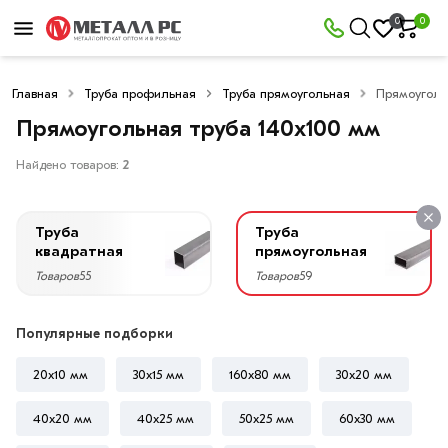
×
0
0
Фильтры
Главная
Труба профильная
Труба прямоугольная
Прямоуголь
Со
скидкой
Прямоугольная труба 140х100 мм
Найдено товаров:
2
Цена
Труба
Труба
руб.
квадратная
прямоугольная
Товаров
55
Товаров
59
—
Популярные подборки
20x10 мм
30х15 мм
160х80 мм
30х20 мм
Высота,
мм
40х20 мм
40х25 мм
50х25 мм
60х30 мм
140