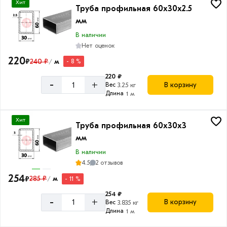
Хит
Труба профильная 60х30х2.5
мм
В наличии
Нет оценок
220
₽
240 ₽
м
- 8 %
/
220 ₽
-
+
В корзину
Вес
3.25 кг
Длина
1 м
Хит
Труба профильная 60х30х3
мм
В наличии
4.5
2 отзывов
254
₽
285 ₽
м
- 11 %
/
254 ₽
-
+
В корзину
Вес
3.835 кг
Длина
1 м