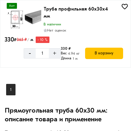
Хит
Труба профильная 60x30x4
мм
В наличии
Нет оценок
330
₽
365 ₽
м
- 10 %
/
330 ₽
-
+
В корзину
Вес
4.94 кг
Длина
1 м
1
Прямоугольная труба 60х30 мм:
описание товара и применение