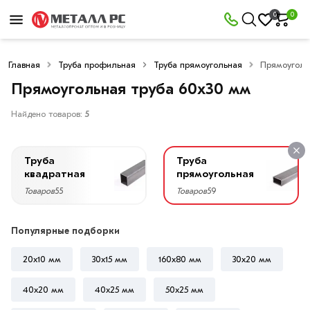
×
0
0
Фильтры
Главная
Труба профильная
Труба прямоугольная
Прямоуголь
Со
скидкой
Прямоугольная труба 60х30 мм
Найдено товаров:
5
Цена
Труба
Труба
руб.
квадратная
прямоугольная
Товаров
55
Товаров
59
—
Популярные подборки
20x10 мм
30х15 мм
160х80 мм
30х20 мм
Высота,
мм
40х20 мм
40х25 мм
50х25 мм
60