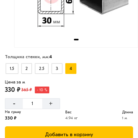
Толщина стенки, мм:
4
1.5
2
2.5
3
4
Цена за м
330 ₽
365 ₽
- 10 %
-
+
На сумму
Вес
Длина
330 ₽
4.94 кг
1 м
Добавить в корзину