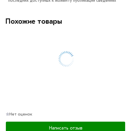
последних доступных к моменту публикации сведениях
60x30x4 мм из категории
Труба прямоугольная
в
интернет-магазине МЕТАЛЛ-РС действительны в
Москве и области. Наши профессиональные
Похожие товары
менеджеры обработают заказ и свяжутся с Вами для
согласования условий доставки или самовывоза.
Данний товар от производителя сертифицирован,
соответствует всем стандартам качества. Возврат
купленного товарa в течение 7 дней (наличие чека
обязательно).
Нет оценок
Написать отзыв