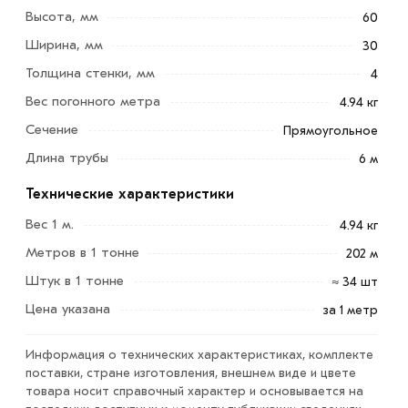
Высота, мм
60
Ширина, мм
30
Толщина стенки, мм
4
Труба профильная 60x30x4 мм используют в:
Вес погонного метра
строительстве; тяжелой промышленности;
4.94 кг
производстве станков и автомашин; для производства
Сечение
Прямоугольное
предметов мебели и иных товаров.
Длина трубы
6 м
Они способны выдерживать механические нагрузки и
Технические характеристики
воздействие вибрации. Вот почему, такие элементы
Вес 1 м.
4.94 кг
находят применение в качестве каркасов при
строительных работах.
Метров в 1 тонне
202 м
Штук в 1 тонне
≈ 34 шт
Для приобретения данной позиции, кликните мышкой
Цена указана
за 1 метр
«Добавить в корзину»
или нажмите на кнопку
«Быстрый заказ»
. Также можете купить позвонив по
Информация о технических характеристиках, комплекте
контактам указанным на сайте.
поставки, стране изготовления, внешнем виде и цвете
товара носит справочный характер и основывается на
Условия доставки и цены на товар Труба профильная