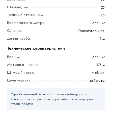
Ширина, мм
25
Толщина стенки, мм
2.5
Труба профильная 50х25х2.5 мм является достаточно
Вес погонного метра
прочным, в связи с чем и является универсальным и
2.663 кг
востребованным. Для производства используется
Сечение
Прямоугольное
марка стали Ст3СП.
Длина трубы
6 м
Сферы применения:
Технические характеристики
в строительстве (каркасы построек, временное
Вес 1 м.
2.663 кг
ограждение)
Метров в 1 тонне
376 м
Штук в 1 тонне
≈ 63 шт
при изготовлении металлоконструкций
Цена указана
за 1 метр
(строительные леса, ангары)
в различных отраслях промышленности (автомобили,
Один бесплатный распил. В случае необходимости
станки)
дополнительного распила, обращайтесь к менеджерам
отдела продаж.
сельском хозяйстве (изготовление хранилищ, теплиц,