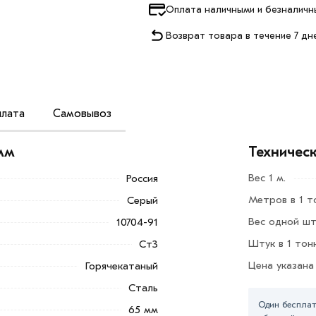
Оплата наличными и безналичн
Возврат товара в течение 7 дн
лата
Самовывоз
нной стали, с защитным цинковым
а, такие как, стойкость к механическим
мм
Техничес
ужающей среды.
Вес 1 м.
Россия
х сплавов, обеспечивает изделию
Метров в 1 т
Серый
тся в кораблестроении, например, для
сти, газопроводных конструкциях и в
Вес одной шт
10704-91
Штук в 1 тон
Ст3
Цена указана
Горячекатаный
й закалки, что придает ей особую
ся, а сохраняет свою прежнюю форму.
Сталь
Один бесплат
65 мм
Добавить в корзину»
или нажмите на