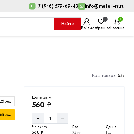
+7 (916) 579-69-43
info@metall-rs.ru
0
0
Найти
Войти
Избранное
Корзина
Код товара:
637
Цена за м
25 мм
560 ₽
65 мм
-
+
На сумму
Вес
Длина
560 ₽
7.5 кг
1 м