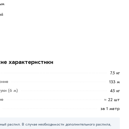
ым
ей
кие характеристики
7.5 кг
онне
133 м
уки (6 м)
45 кг
не
≈ 22 шт
за 1 метр
ный распил. В случае необходимости дополнительного распила,