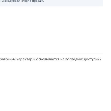
к менеджерам отдела продаж.
е МЕТАЛЛ-РС действительны в Москве и области. Наши
ывоза.
арa в течение 7 дней (наличие чека обязательно).
правочный характер и основывается на последних доступных