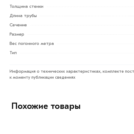
кнопку
«Быстрый заказ»
. Также можете купить позвони
Толщина стенки
Длина трубы
Условия доставки и цены на товар Труба ВГП 65х4 мм 
Сечение
профессиональные менеджеры обработают заказ и свяж
Размер
Данний товар от производителя сертифицирован, соотве
Вес погонного метра
Тип
Информация о технических характеристиках, комплекте пост
к моменту публикации сведениях
Похожие товары