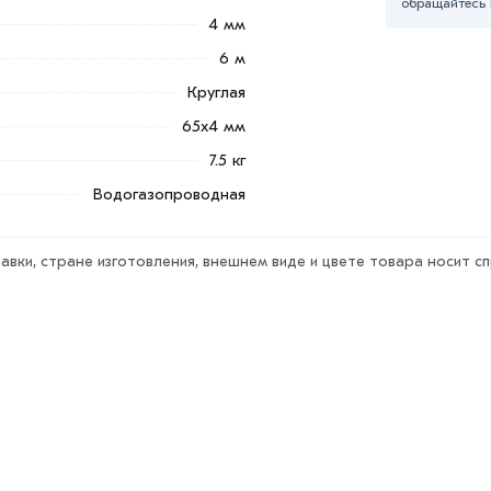
обращайтесь 
в по контактам указанным на сайте.
4 мм
6 м
из категории
Труба водогазопроводная
в интернет-магазин
Круглая
утся с Вами для согласования условий доставки или самов
65х4 мм
тствует всем стандартам качества. Возврат купленного тов
7.5 кг
Водогазопроводная
авки, стране изготовления, внешнем виде и цвете товара носит с