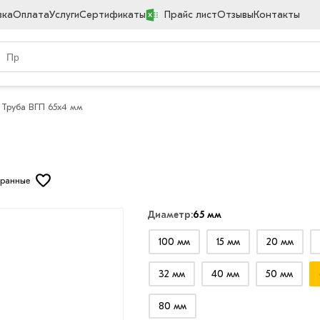
вка
Оплата
Услуги
Сертификаты
Прайс лист
Отзывы
Контакты
Труба ВГП 65х4 мм
бранные
Диаметр:
65 мм
100 мм
15 мм
20 мм
32 мм
40 мм
50 мм
80 мм