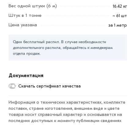
Вес одной штуки (6 м)
16.42 кг
Штук в 1 тонне
≈ 61 шт
Цена указана
за 1 метр
Труба ВГП 40х3 мм выпускается как гладкой, так и с
Один бесплатный распил. В случае необходимости
резьбой. Применяется для устройства систем
дополнительного распила, обращайтесь к менеджерам
горячего, холодного и газового водоснабжения, а
отдела продаж.
также отопления частного или малоэтажного дома.
Изделие без специального покрытия изготавливается
Документация
на отечественных металлургических заводах в
Скачать сертификат качества
соответствии с требованиями стандарта: ГОСТ 3262-
75.
Информация о технических характеристиках, комплекте
Для приобретения данной позиции, кликните мышкой
поставки, стране изготовления, внешнем виде и цвете
товара носит справочный характер и основывается на
«Добавить в корзину»
или нажмите на кнопку
последних доступных к моменту публикации сведениях
«Быстрый заказ»
. Также можете купить позвонив по
контактам указанным на сайте.