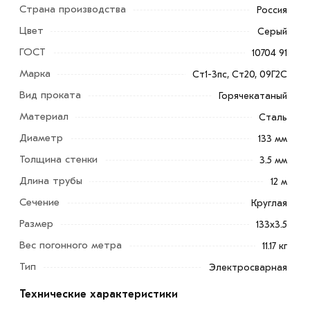
Страна производства
Россия
Цвет
Серый
ГОСТ
10704 91
Марка
Ст1-3пс, Ст20, 09Г2С
Вид проката
Горячекатаный
Материал
Сталь
Труба электросварная 133х4 мм является одним из
Диаметр
133 мм
наиболее распространенных видов труб, используемых
Толщина стенки
3.5 мм
в различных отраслях промышленности.
Длина трубы
12 м
Находят широкое применение в различных отраслях
Сечение
Круглая
промышленности и строительства. Они могут
Размер
133х3.5
использоваться для создания трубопроводов,
Вес погонного метра
11.17 кг
вентиляционных систем, ограждений, опорных
Тип
конструкций и других целей.
Электросварная
Технические характеристики
Для приобретения данной позиции, кликните мышкой