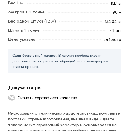
«Добавить в корзину»
или нажмите на кнопку
Вес 1 м.
11.17 кг
«Быстрый заказ»
. Также можете купить позвонив по
Метров в 1 тонне
90 м
контактам указанным на сайте.
Вес одной штуки (12 м)
134.04 кг
Условия доставки и цены на товар Труба
Штук в 1 тонне
≈ 8 шт
электросварная 133х4 мм из категории
Труба
Цена указана
за 1 метр
электросварная
в интернет-магазине МЕТАЛЛ-РС
действительны в Москве и области. Наши
Один бесплатный распил. В случае необходимости
профессиональные менеджеры обработают заказ и
дополнительного распила, обращайтесь к менеджерам
свяжутся с Вами для согласования условий доставки
отдела продаж.
или самовывоза.
Данний товар от производителя сертифицирован,
Документация
соответствует всем стандартам качества. Возврат
купленного товарa в течение 7 дней (наличие чека
Скачать сертификат качества
обязательно).
Информация о технических характеристиках, комплекте
поставки, стране изготовления, внешнем виде и цвете
товара носит справочный характер и основывается на
последних доступных к моменту публикации сведениях