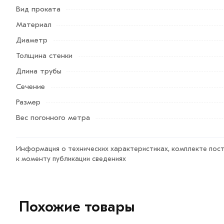
в машиностроении, тракторостроении;
Вид проката
в строительстве;
Материал
Диаметр
в качестве каркаса для мебели, небольших хозяйстве
Толщина стенки
Для приобретения данной позиции, кликните мышкой
«
Длина трубы
кнопку
«Быстрый заказ»
. Также можете купить позвони
Сечение
Условия доставки и цены на товар Труба электросварн
Размер
области. Наши профессиональные менеджеры обработаю
Вес погонного метра
Данний товар от производителя сертифицирован, соотве
Информация о технических характеристиках, комплекте пост
к моменту публикации сведениях
Похожие товары