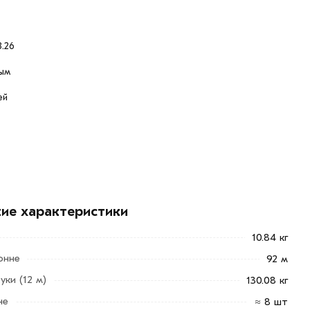
.26
ым
ей
кие характеристики
10.84 кг
онне
92 м
уки (12 м)
130.08 кг
не
≈ 8 шт