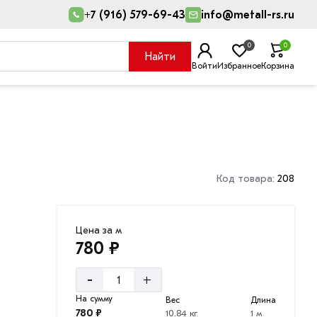
+7 (916) 579-69-43
info@metall-rs.ru
0
0
Найти
Войти
Избранное
Корзина
Код товара:
208
Цена за м
780 ₽
-
+
На сумму
Вес
Длина
780 ₽
10.84 кг
1 м