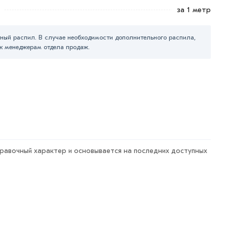
за 1 метр
ный распил. В случае необходимости дополнительного распила,
к менеджерам отдела продаж.
магазине МЕТАЛЛ-РС действительны в Москве и
авки или самовывоза.
арa в течение 7 дней (наличие чека обязательно).
правочный характер и основывается на последних доступных