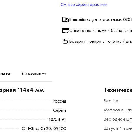
См. все характеристики
Ближайшая дата доставки: 07.08
Оплата наличными и безналичн
Возврат товара в течение 7 дн
лата
Самовывоз
ста легированной стали формовочным
вых потребностей. Толщина стенки в 4
арная 114х4 мм
Техничес
епады и повышенное давление. Данное
Вес 1 м.
Россия
Метров в 1 т
Серый
гистралей;
Вес одной шт
10704 91
екрытия;
Штук в 1 тон
Ст1-3пс, Ст20, 09Г2С