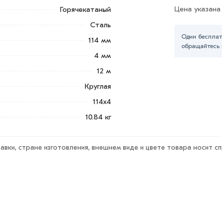
Цена указана
Горячекатаный
Сталь
Один бесплат
нных построек, ферм и т.п.
114 мм
обращайтесь 
4 мм
Добавить в корзину»
или нажмите на
12 м
в по контактам указанным на сайте.
Круглая
ая 114х4 мм из категории
Труба электросварная
в интернет-
114х4
т заказ и свяжутся с Вами для согласования условий дост
10.84 кг
тствует всем стандартам качества. Возврат купленного тов
авки, стране изготовления, внешнем виде и цвете товара носит с