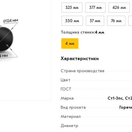
325 мм
377 мм
426 мм
530 мм
57 мм
76 мм
Толщина стенки:
4 мм
4 мм
Характеристики
Страна производства
Цвет
ГОСТ
Марка
Ст1-3пс, Ст
Вид проката
Горяч
Материал
Диаметр