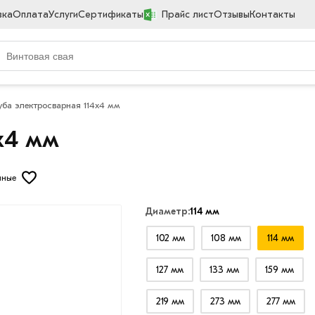
вка
Оплата
Услуги
Сертификаты
Прайс лист
Отзывы
Контакты
уба электросварная 114х4 мм
х4 мм
нные
Диаметр:
114 мм
102 мм
108 мм
114 мм
127 мм
133 мм
159 мм
219 мм
273 мм
277 мм