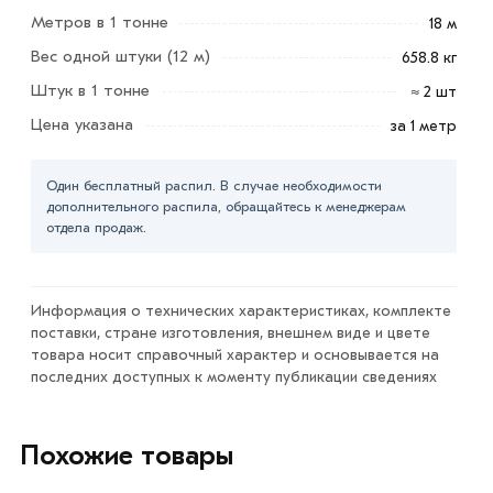
Метров в 1 тонне
18 м
Для приобретения данной позиции, кликните мышкой
Вес одной штуки (12 м)
658.8 кг
«Добавить в корзину»
или нажмите на кнопку
Штук в 1 тонне
≈ 2 шт
«Быстрый заказ»
. Также можете купить позвонив по
Цена указана
за 1 метр
контактам указанным на сайте.
Условия доставки и цены на товар Труба
Один бесплатный распил. В случае необходимости
электросварная 377х6 мм из категории
Труба
дополнительного распила, обращайтесь к менеджерам
электросварная
в интернет-магазине МЕТАЛЛ-РС
отдела продаж.
действительны в Москве и области. Наши
профессиональные менеджеры обработают заказ и
свяжутся с Вами для согласования условий доставки
Информация о технических характеристиках, комплекте
поставки, стране изготовления, внешнем виде и цвете
или самовывоза.
товара носит справочный характер и основывается на
последних доступных к моменту публикации сведениях
Данний товар от производителя сертифицирован,
соответствует всем стандартам качества. Возврат
купленного товарa в течение 7 дней (наличие чека
Похожие товары
обязательно).