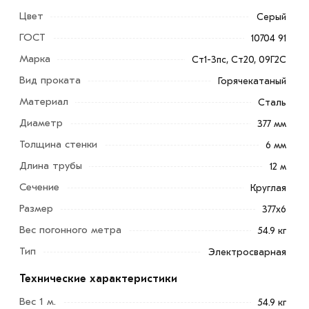
Цвет
Серый
ГОСТ
10704 91
Марка
Ст1-3пс, Ст20, 09Г2С
Вид проката
Горячекатаный
Труба электросварная 377х6 мм - это продукт, который
Материал
Сталь
широко используется в различных отраслях
Диаметр
377 мм
промышленности. Ее применяют для создания
Толщина стенки
6 мм
трубопроводов, конструкций, ограждений и других
Длина трубы
12 м
инженерных сооружений. Находит широкое
применение в различных отраслях промышленности,
Сечение
Круглая
среди которых:
Размер
377х6
Вес погонного метра
54.9 кг
Нефтегазовая промышленность
Тип
Электросварная
Строительство и монтаж инженерных коммуникаций
Технические характеристики
Машиностроение и производство оборудования
Вес 1 м.
54.9 кг
Автомобильная промышленность