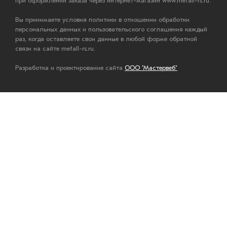
при оформлении заказа через интернет-магазин www.metall-rs.ru.
Вы принимаете условия политики в отношении обработки
персональных данных и пользовательского соглашения каждый
раз, когда оставляете свои данные в любой форме обратной
связи на сайте metall-rs.ru.
Разработка и проектирование сайта
ООО "Мастервеб"