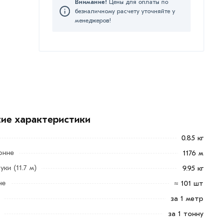
Внимание!
Цены для оплаты по
безналичному расчету уточняйте у
менеджеров!
кие характеристики
0.85 кг
онне
1176 м
ки (11.7 м)
9.95 кг
не
≈ 101 шт
за 1 метр
за 1 тонну