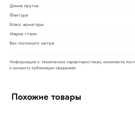
Длина прутка
рифленая А3
в интернет-магазине МЕТАЛЛ-РС действи
профессиональные менеджеры обработают заказ и свяж
Фактура
доставки или самовывоза.
Класс арматуры
Марка стали
Данний товар от производителя сертифицирован, соот
Возврат купленного товарa в течение 7 дней (наличие ч
Вес погонного метра
Информация о технических характеристиках, комплекте пост
к моменту публикации сведениях
Похожие товары