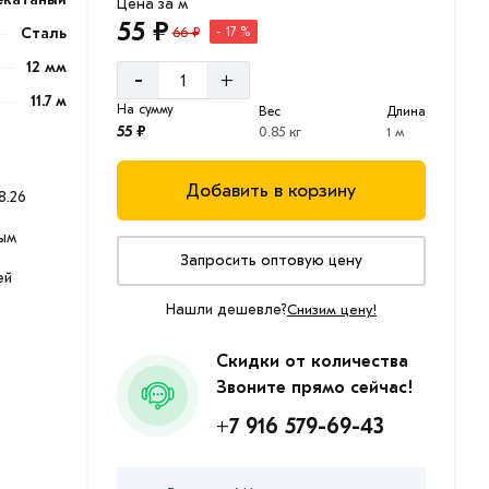
Цена за м
55 ₽
66 ₽
Сталь
- 17 %
12 мм
-
+
11.7 м
На сумму
Вес
Длина
55 ₽
0.85 кг
1 м
Добавить в корзину
8.26
ым
Запросить оптовую цену
ей
Нашли дешевле?
Снизим цену!
Скидки от количества
Звоните прямо сейчас!
+7 916 579-69-43