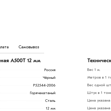
лата
Самовывоз
окопрочный материал, применяемый в
е. Обладает повышенной прочностью и
ная А500Т 12 мм
Техничес
 нагрузкам.
Вес 1 м.
Россия
ние с бетоном. Соответствует
Метров в 1 т
Чёрный
 плит, стен, колонн, перекрытий и
ленного строительства.
Вес одной шту
Р52544-2006
Штук в 1 тон
Горячекатаный
Добавить в корзину»
или нажмите на
Цена указана
Сталь
в по контактам указанным на сайте.
Цена указана
12 мм
 А500Т 12 мм из категории
Арматура