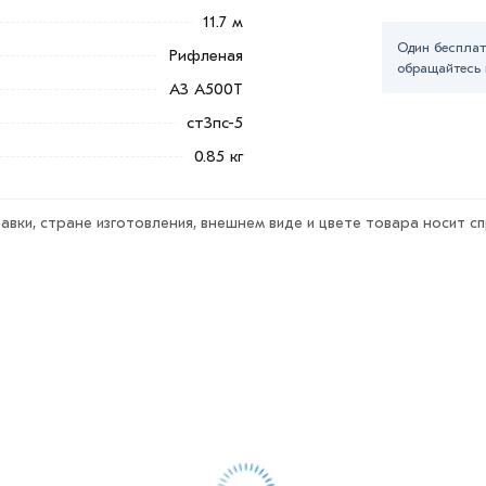
11.7 м
тельны в Москве и области. Наши
Один бесплат
утся с Вами для согласования условий
Рифленая
обращайтесь 
А3 А500Т
ст3пс-5
ветствует всем стандартам качества.
ека обязательно).
0.85 кг
авки, стране изготовления, внешнем виде и цвете товара носит с