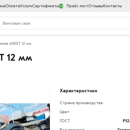
вка
Оплата
Услуги
Сертификаты
Прайс лист
Отзывы
Контакты
еная А500Т 12 мм
Т 12 мм
Характеристики
Страна производства
Цвет
ГОСТ
Р52
Вид проката
Горяч