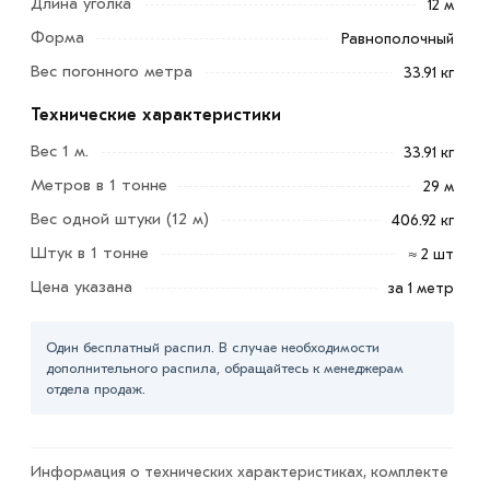
Длина уголка
12 м
Металлический уголок 180х180х12 мм находит своё
Форма
применение во многих отраслях народного хозяйства:
Равнополочный
в машино- и автомобилестроении, при изготовлении
Вес погонного метра
33.91 кг
мебели и сооружении быстровозводимых
Технические характеристики
металлических конструкций, в пищевой и химической
промышленности.
Вес 1 м.
33.91 кг
Метров в 1 тонне
29 м
При строительстве также используется практически
весь сортамент для сооружения перекрытий, каркасов
Вес одной штуки (12 м)
406.92 кг
монолитных зданий и сооружений, усиления бетонных
Штук в 1 тонне
≈ 2 шт
конструкций.
Цена указана
за 1 метр
Для приобретения данной позиции, кликните мышкой
«Добавить в корзину»
или нажмите на кнопку
Один бесплатный распил. В случае необходимости
дополнительного распила, обращайтесь к менеджерам
«Быстрый заказ»
. Также можете купить позвонив по
отдела продаж.
контактам указанным на сайте.
Условия доставки и цены на товар Уголок 180х180х12
мм из категории
Уголок равнополочный
в интернет-
Информация о технических характеристиках, комплекте