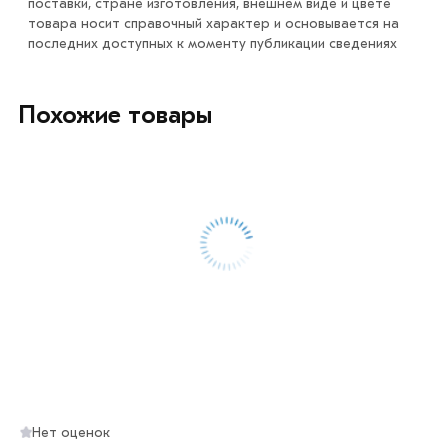
поставки, стране изготовления, внешнем виде и цвете
магазине МЕТАЛЛ-РС действительны в Москве и
товара носит справочный характер и основывается на
области. Наши профессиональные менеджеры
последних доступных к моменту публикации сведениях
обработают заказ и свяжутся с Вами для согласования
условий доставки или самовывоза.
Похожие товары
Данний товар от производителя сертифицирован,
соответствует всем стандартам качества. Возврат
купленного товарa в течение 7 дней (наличие чека
обязательно).
Нет оценок