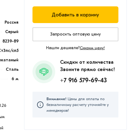
Добавить в корзину
Россия
Серый
Запросить оптовую цену
8239-89
Нашли дешевле?
Снизим цену!
Ст3пс/сп5
екатаный
Скидки от количества
Сталь
Звоните прямо сейчас!
6 м
+7 916 579-69-43
Внимание!
Цены для оплаты по
безналичному расчету уточняйте у
.26
менеджеров!
ым
ей