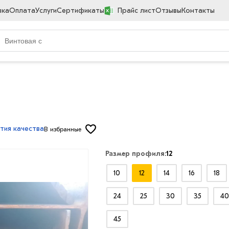
вка
Оплата
Услуги
Сертификаты
Прайс лист
Отзывы
Контакты
тия качества
В избранные
Размер профиля:
12
10
12
14
16
18
24
25
30
35
40
45