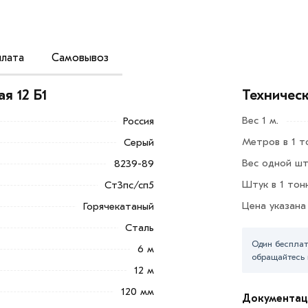
лата
Самовывоз
металлопроката с Н-образным поперечным
з конструкционной стали без легирующих
я 12 Б1
Техничес
 этого типа относятся к изделиям с
Вес 1 м.
Россия
Метров в 1 т
Серый
Добавить в корзину»
или нажмите на
в по контактам указанным на сайте.
Вес одной шт
8239-89
Штук в 1 тон
Ст3пс/сп5
2 Б1 из категории
Балка двутавровая
в
Цена указана
Горячекатаный
е и области. Наши профессиональные
гласования условий доставки или
Сталь
Один бесплат
6 м
обращайтесь 
ветствует всем стандартам качества.
12 м
ека обязательно).
120 мм
Документац