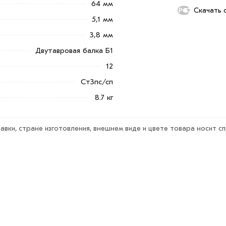
64 мм
Скачать 
5,1 мм
3,8 мм
Двутавровая балка Б1
12
Ст3пс/сп
8.7 кг
авки, стране изготовления, внешнем виде и цвете товара носит с