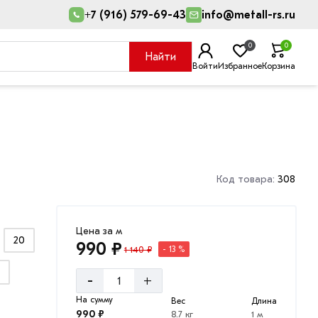
+7 (916) 579-69-43
info@metall-rs.ru
0
0
Найти
Войти
Избранное
Корзина
Код товара:
308
Цена за м
20
990 ₽
1 140 ₽
- 13 %
-
+
На сумму
Вес
Длина
990 ₽
8.7 кг
1 м