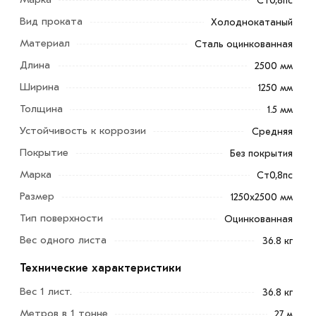
Ст0,8пс
Вид проката
Холоднокатаный
Материал
Сталь оцинкованная
Лист оцинкованный 1.5 мм 1250х2500 мм находит
Длина
2500 мм
широкое применение в строительстве зданий и
Ширина
1250 мм
прокладке коммуникаций благодаря своему
Толщина
1.5 мм
небольшому весу и отличным прочностным
Устойчивость к коррозии
характеристикам.
Средняя
Покрытие
Без покрытия
Они могут использоваться для создания прочных
Марка
Ст0,8пс
конструкций, а также в качестве заготовок для
производства других строительных материалов.
Размер
1250х2500 мм
Тип поверхности
Оцинкованная
Для приобретения данной позиции, кликните мышкой
Вес одного листа
«Добавить в корзину»
или нажмите на кнопку
36.8 кг
«Быстрый заказ»
. Также можете купить позвонив по
Технические характеристики
контактам указанным на сайте.
Вес 1 лист.
36.8 кг
Условия доставки и цены на товар Лист оцинкованный
Метров в 1 тонне
27 м