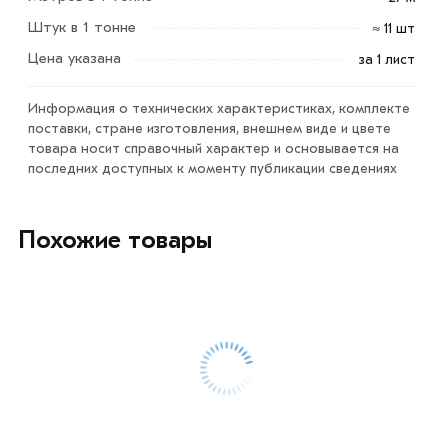
1.5 мм 1250х2500 мм из категории
Лист оцинкованный
в
Штук в 1 тонне
≈ 11 шт
интернет-магазине МЕТАЛЛ-РС действительны в
Москве и области. Наши профессиональные
Цена указана
за 1 лист
менеджеры обработают заказ и свяжутся с Вами для
согласования условий доставки или самовывоза.
Информация о технических характеристиках, комплекте
поставки, стране изготовления, внешнем виде и цвете
Данний товар от производителя сертифицирован,
товара носит справочный характер и основывается на
последних доступных к моменту публикации сведениях
соответствует всем стандартам качества. Возврат
купленного товарa в течение 7 дней (наличие чека
обязательно).
Похожие товары