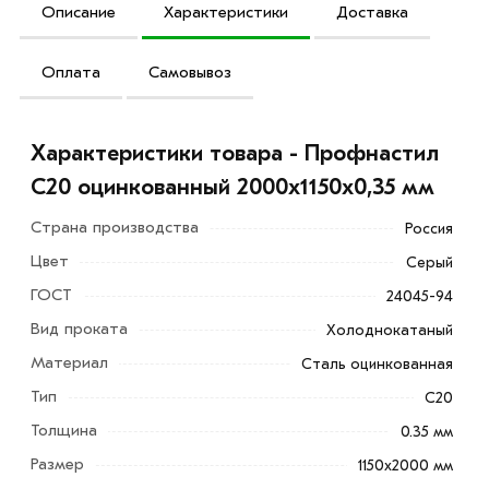
Описание
Характеристики
Доставка
Оплата
Самовывоз
Характеристики товара - Профнастил
С20 оцинкованный 2000х1150х0,35 мм
Страна производства
Россия
Цвет
Серый
ГОСТ
24045-94
Профнастил С20 оцинкованный 2000х1150х0,35 мм - это
металлический лист с волнообразным профилем.
Вид проката
Холоднокатаный
Используется как облицовочный материал при
Материал
Сталь оцинкованная
строительстве заборов, гаражей, а так же обшивке
Тип
С20
стен и потолков.
Толщина
0.35 мм
Преимущества:
Размер
1150x2000 мм