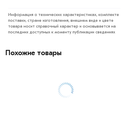
свяжутся с Вами для согласования условий доставки
или самовывоза.
Информация о технических характеристиках, комплекте
поставки, стране изготовления, внешнем виде и цвете
Данний товар от производителя сертифицирован,
товара носит справочный характер и основывается на
соответствует всем стандартам качества. Возврат
последних доступных к моменту публикации сведениях
купленного товарa в течение 7 дней (наличие чека
обязательно).
Похожие товары