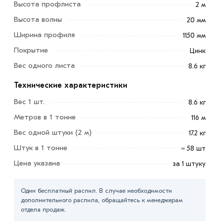
Высота профлиста
Устойчив к ультрафиолетовому излучению.
2 м
Высота волны
20 мм
Благодаря небольшому весу профнастил легко
Ширина профиля
1150 мм
транспортировать и крепить.
Покрытие
Цинк
За счет небольшой толщины лист легко резать.
Вес одного листа
8.6 кг
Поверхность листа устойчива к коррозии благодаря
Технические характеристики
оцинкованному покрытию.
Вес 1 шт.
8.6 кг
Для приобретения данной позиции, кликните мышкой
Метров в 1 тонне
116 м
«Добавить в корзину»
или нажмите на кнопку
Вес одной штуки (2 м)
17.2 кг
«Быстрый заказ»
. Также можете купить позвонив по
контактам указанным на сайте.
Штук в 1 тонне
≈ 58 шт
Цена указана
за 1 штуку
Условия доставки и цены на товар Профнастил С20
оцинкованный 2000х1150х0,35 мм из категории
Один бесплатный распил. В случае необходимости
Профнастил оцинкованный
в интернет-магазине
дополнительного распила, обращайтесь к менеджерам
МЕТАЛЛ-РС действительны в Москве и области. Наши
отдела продаж.
профессиональные менеджеры обработают заказ и