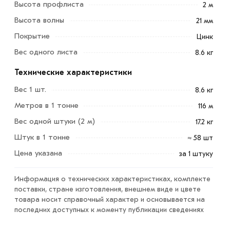
Высота профлиста
Материал предназначен для возведения
2 м
цельнолистовых ограждений, гарантирующих
Высота волны
21 мм
максимальную приватность и обладающих эстетически
Покрытие
Цинк
привлекательным внешним видом.
Вес одного листа
8.6 кг
Для приобретения данной позиции, кликните мышкой
Технические характеристики
«Добавить в корзину»
или нажмите на кнопку
Вес 1 шт.
«Быстрый заказ»
. Также можете купить позвонив по
8.6 кг
контактам указанным на сайте.
Метров в 1 тонне
116 м
Вес одной штуки (2 м)
17.2 кг
Условия доставки и цены на товар Профнастил С21
оцинкованный 2000х1054х0,35 мм из категории
Штук в 1 тонне
≈ 58 шт
Профнастил оцинкованный
в интернет-магазине
Цена указана
за 1 штуку
МЕТАЛЛ-РС действительны в Москве и области. Наши
профессиональные менеджеры обработают заказ и
Информация о технических характеристиках, комплекте
свяжутся с Вами для согласования условий доставки
поставки, стране изготовления, внешнем виде и цвете
товара носит справочный характер и основывается на
или самовывоза.
последних доступных к моменту публикации сведениях
Данний товар от производителя сертифицирован,