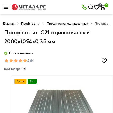
0
0
Главная
Профнастил
Профнастил оцинкованный
Профнастил
Профнастил С21 оцинкованный
2000х1054х0,35 мм
Есть в наличии
5
1
Код товара:
751
Акция
Хит