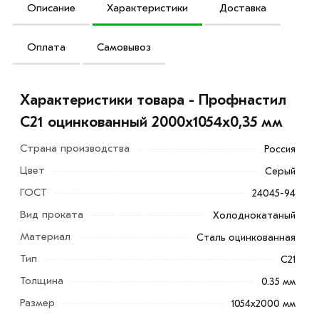
Описание
Характеристики
Доставка
Оплата
Самовывоз
Характеристики товара - Профнастил
С21 оцинкованный 2000х1054х0,35 мм
Страна производства
Россия
Цвет
Серый
ГОСТ
24045-94
Вид проката
Холоднокатаный
Материал
Сталь оцинкованная
Профнастил С21 оцинкованный 2000х1054х0,35 мм
Тип
С21
представляет собой стальной профил с рельефной
поверхностью и покрытый стойкими к выгоранию
Толщина
0.35 мм
полимерными красками.
Размер
1054x2000 мм