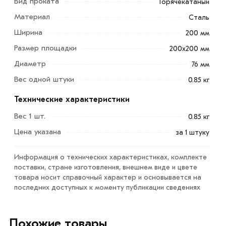
Вид проката
Горячекатаный
Материал
Сталь
Оголовок СВ 76 мм 200х200 мм - обязательный
Ширина
200 мм
элемент свайного фундамента. Он надевается на верх
сваи, на него уже монтируются опорные балки.
Размер площадки
200х200 мм
Диаметр
76 мм
Используется: фундаменты на сваях (частные дома,
Вес одной штуки
0.85 кг
склады, производственные здания); опоры мостов,
ЛЭП, ангаров; быстровозводимые здания.
Технические характеристики
Металлопрокат обеспечивает устойчивость и
Вес 1 шт.
0.85 кг
надежность крепления обвязки здания к несущему
Цена указана
за 1 штуку
основанию.
Информация о технических характеристиках, комплекте
Для приобретения данной позиции, кликните мышкой
поставки, стране изготовления, внешнем виде и цвете
«Добавить в корзину»
или нажмите на кнопку
товара носит справочный характер и основывается на
«Быстрый заказ»
. Также можете купить позвонив по
последних доступных к моменту публикации сведениях
контактам указанным на сайте.
Условия доставки и цены на товар Оголовок СВ 76 мм
Похожие товары