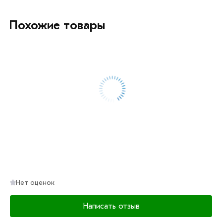
для установки дверей в квартиру или гараж. Данное
изделие позволяет делать ровный сварной шов.
Похожие товары
Она идеально подходит для конструкций весом 50–100
кг (ориентировочно, при использовании 2-х шт.), таких
как входные стальные полотна и калитки из
профнастила.
Для приобретения данной позиции, кликните мышкой
«Добавить в корзину»
или нажмите на кнопку
«Быстрый заказ»
. Также можете купить позвонив по
контактам указанным на сайте.
Условия доставки и цены на товар Петля 22х120 мм из
категории
Петли
в интернет-магазине МЕТАЛЛ-РС
действительны в Москве и области. Наши
Нет оценок
профессиональные менеджеры обработают заказ и
свяжутся с Вами для согласования условий доставки
Написать отзыв
или самовывоза.