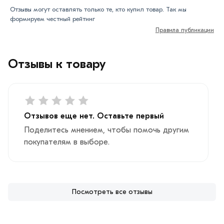
Отзывы могут оставлять только те, кто купил товар. Так мы
Данний товар от производителя сертифицирован,
формируем честный рейтинг
соответствует всем стандартам качества. Возврат
Правила публикации
купленного товарa в течение 7 дней (наличие чека
обязательно).
Отзывы к товару
Отзывов еще нет. Оставьте первый
Поделитесь мнением, чтобы помочь другим
покупателям в выборе.
Посмотреть все отзывы