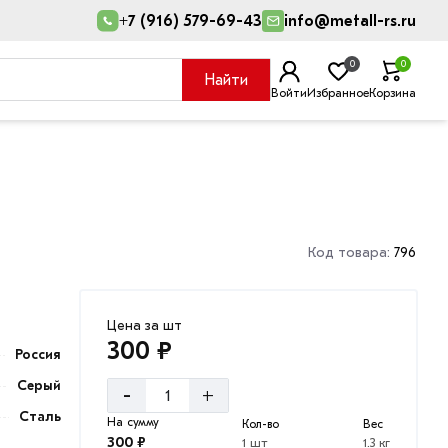
+7 (916) 579-69-43
info@metall-rs.ru
0
0
Найти
Войти
Избранное
Корзина
Код товара:
796
Цена за шт
300 ₽
Россия
Серый
-
+
Сталь
На сумму
Кол-во
Вес
300 ₽
1 шт
1.3 кг