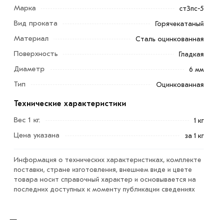
Марка
ст3пс-5
Вид проката
Горячекатаный
Материал
Сталь оцинкованная
Проволока вязальная 6 мм оцинкованная является
Поверхность
важным материалом, который широко используется в
Гладкая
различных областях благодаря своей прочности,
Диаметр
6 мм
гибкости и устойчивости к разрушению.
Тип
Оцинкованная
Она играет ключевую роль в строительстве, сельском
Технические характеристики
хозяйстве, упаковке и промышленном производстве,
Вес 1 кг.
1 кг
обеспечивая надежную и эффективную фиксацию и
укрепление различных объектов и конструкций.
Цена указана
за 1 кг
Для приобретения данной позиции, кликните мышкой
Информация о технических характеристиках, комплекте
«Добавить в корзину»
или нажмите на кнопку
поставки, стране изготовления, внешнем виде и цвете
«Быстрый заказ»
. Также можете купить позвонив по
товара носит справочный характер и основывается на
последних доступных к моменту публикации сведениях
контактам указанным на сайте.
Условия доставки и цены на товар Проволока