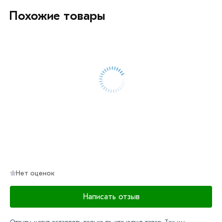
профессиональные менеджеры обработают заказ и
Похожие товары
свяжутся с Вами для согласования условий доставки
или самовывоза.
Данний товар от производителя сертифицирован,
соответствует всем стандартам качества. Возврат
купленного товарa в течение 7 дней (наличие чека
обязательно).
Нет оценок
Написать отзыв
Отзывы могут оставлять только те, кто купил товар. Так мы