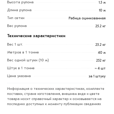
Высота рулона
1.5 м
конструктивный материал, получаемый путём
Длина рулона
10 м
поочерёдного переплетения спиралей из стальной
Тип сетки
проволоки.
Рабица оцинкованная
Вес рулона
25.2 кг
Изначально, рабицу использовали в качестве
укрепляющего элемента бетонных конструкций. На
Технические характеристики
данный момент она всё чаще актуальна при возведении
Вес 1 шт.
25.2 кг
ограждений, вольеров, загонов для птиц, сит для
Метров в 1 тонне
40 м
просеивания рассыпчатых смесей.
Вес одной штуки (10 м)
252 кг
Для приобретения данной позиции, кликните мышкой
Штук в 1 тонне
≈ 4 шт
«Добавить в корзину»
или нажмите на кнопку
Цена указана
за 1 штуку
«Быстрый заказ»
. Также можете купить позвонив по
контактам указанным на сайте.
Информация о технических характеристиках, комплекте
Условия доставки и цены на товар Сетка рабица
поставки, стране изготовления, внешнем виде и цвете
товара носит справочный характер и основывается на
50х50х2,5 оцинкованная 1,5х10 м из категории
Сетка
последних доступных к моменту публикации сведениях
рабица
в интернет-магазине МЕТАЛЛ-РС
действительны в Москве и области. Наши