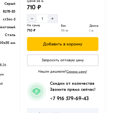
Цена за м
Серый
710 ₽
8278-83
-
+
ст3пс-5
На сумму
Вес
Длина
екатаный
710 ₽
7.11 кг
1 м
Сталь
00x50 мм
Добавить в корзину
Запросить оптовую цену
8.26
Нашли дешевле?
Снизим цену!
ым
Скидки от количества
ей
Звоните прямо сейчас!
+7 916 579-69-43