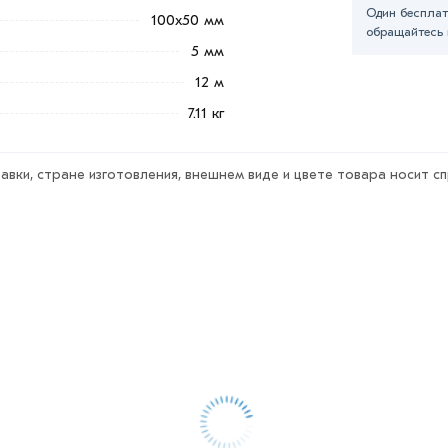
Один бесплат
100x50 мм
х50х5 мм из категории
Швеллер гнутый
в
обращайтесь 
е и области. Наши профессиональные
5 мм
гласования условий доставки или
12 м
7.11 кг
ветствует всем стандартам качества.
ека обязательно).
авки, стране изготовления, внешнем виде и цвете товара носит с