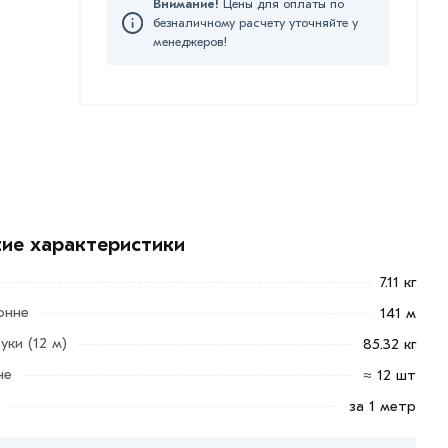
Внимание!
Цены для оплаты по
безналичному расчету уточняйте у
менеджеров!
кие характеристики
7.11 кг
онне
141 м
уки (12 м)
85.32 кг
не
≈ 12 шт
за 1 метр