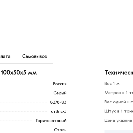
лата
Самовывоз
81-80 на профилегибочных станах из
качества, углеродистой качественной
 100х50х5 мм
Техничес
имеет П-образное сечение.
Вес 1 м.
Россия
роката. Прокат используется в
Метров в 1 т
Серый
стен, перегородок и возведении
расширяет сферу использования данного
Вес одной шт
8278-83
Штук в 1 тон
ст3пс-5
Цена указана
Горячекатаный
Добавить в корзину»
или нажмите на
в по контактам указанным на сайте.
Сталь