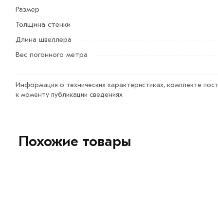
Размер
Условия доставки и цены на товар Швеллер гнутый 100
интернет-магазине МЕТАЛЛ-РС действительны в Москв
Толщина стенки
менеджеры обработают заказ и свяжутся с Вами для со
Длина швеллера
самовывоза.
Вес погонного метра
Данний товар от производителя сертифицирован, соот
Возврат купленного товарa в течение 7 дней (наличие ч
Информация о технических характеристиках, комплекте пост
к моменту публикации сведениях
Похожие товары