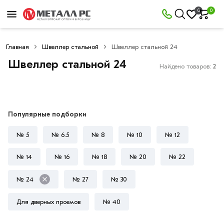
×
0
0
Фильтры
Главная
Швеллер стальной
Швеллер стальной 24
Со
скидкой
Швеллер стальной 24
Найдено товаров:
2
Цена
Популярные подборки
руб.
№ 5
№ 6.5
№ 8
№ 10
№ 12
—
№ 14
№ 16
№ 18
№ 20
№ 22
№ 24
№ 27
№ 30
Толщина
Для дверных проемов
№ 40
стенки
10