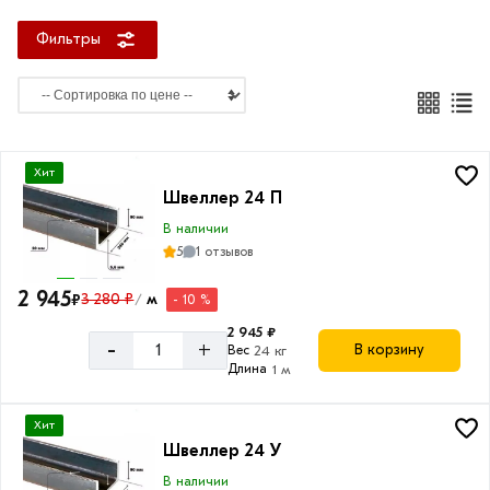
мм
Фильтры
Тип
24
Хит
У
Швеллер 24 П
24
В наличии
П
5
1 отзывов
2 945
₽
3 280 ₽
м
- 10 %
/
2 945 ₽
-
+
В корзину
Вес
24 кг
Длина
Длина
1 м
швеллера
12
Хит
м
Швеллер 24 У
В наличии