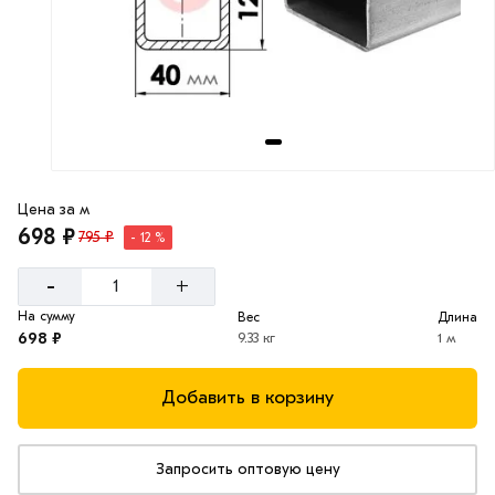
Цена за м
698 ₽
795 ₽
- 12 %
-
+
На сумму
Вес
Длина
698 ₽
9.33 кг
1 м
Добавить в корзину
Запросить оптовую цену