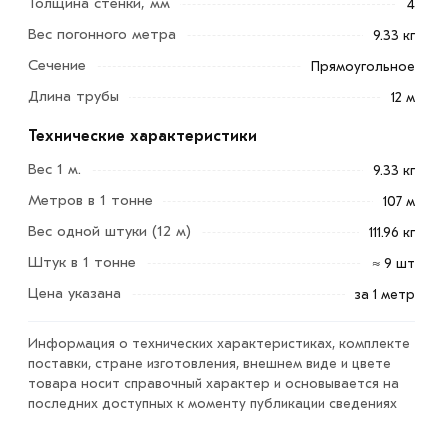
Толщина стенки, мм
4
Труба профильная 120х40x4 мм из стали 1-3
Вес погонного метра
изготавливается из стального листа методом
9.33 кг
профилирования. Это позволяет получить прочное и
Сечение
Прямоугольное
жёсткое изделие с прямоугольным сечением.
Длина трубы
12 м
Это незаменимый элемент, используемый в различных
Технические характеристики
областях строительства. Длина составляет 12 метров -
Вес 1 м.
9.33 кг
это позволяет использовать ее для создания
конструкций разной протяженности. Отличное
Метров в 1 тонне
107 м
качество стали делает ее стойкой и прочной к высоким
Вес одной штуки (12 м)
111.96 кг
нагрузкам.
Штук в 1 тонне
≈ 9 шт
Для приобретения данной позиции, кликните мышкой
Цена указана
за 1 метр
«Добавить в корзину»
или нажмите на кнопку
«Быстрый заказ»
. Также можете купить позвонив по
Информация о технических характеристиках, комплекте
поставки, стране изготовления, внешнем виде и цвете
контактам указанным на сайте.
товара носит справочный характер и основывается на
последних доступных к моменту публикации сведениях
Условия доставки и цены на товар Труба профильная
120х40x4 мм из категории
Труба прямоугольная
в