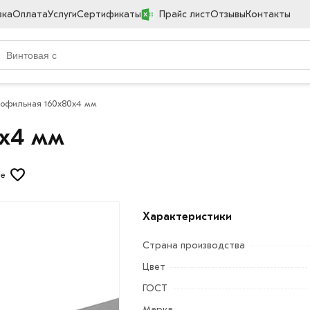
вка
Оплата
Услуги
Сертификаты
Прайс лист
Отзывы
Контакты
рофильная 160х80х4 мм
0х4 мм
ые
Характеристики
Страна производства
Цвет
ГОСТ
Марка