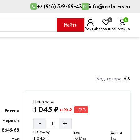
+7 (916) 579-69-43
info@metall-rs.ru
0
0
Найти
Войти
Избранное
Корзина
Код товара:
618
Цена за м
1 045 ₽
1 190 ₽
- 12 %
Россия
Чёрный
-
+
8645-68
На сумму
Вес
Длина
1 045 ₽
17.717 кг
1 м
Ст3