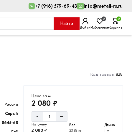
+7 (916) 579-69-43
info@metall-rs.ru
0
0
Найти
Войти
Избранное
Корзина
Код товара:
828
Цена за м
2 080 ₽
Россия
Серый
-
+
8645-68
На сумму
Вес
Длина
2 080 ₽
23.83 кг
1 м
Ст3