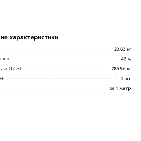
кие характеристики
23.83 кг
онне
42 м
уки (12 м)
285.96 кг
не
≈ 4 шт
за 1 метр