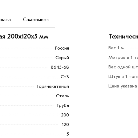
лата
Самовывоз
т, предназначенный для повышения
применяется при возведении каркасных
ая 200х120х5 мм
Техничес
, столбов и рекламных стендов.
Вес 1 м.
Россия
ачественные сплавы из нелегированных
Метров в 1 т
Серый
Вес одной шт
8645-68
Добавить в корзину»
или нажмите на
Штук в 1 тон
Ст3
в по контактам указанным на сайте.
Цена указана
Горячекатаный
00х120х5 мм из категории
Труба
Сталь
ительны в Москве и области. Наши
Труба
утся с Вами для согласования условий
200
120
ветствует всем стандартам качества.
5
ека обязательно).