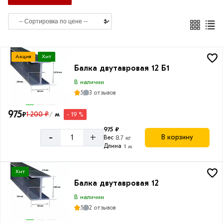
м
12
м
Акция
Хит
Балка двутавровая 12 Б1
В наличии
Высота
5
3 отзывов
двутавра
975
120
₽
1 200 ₽
м
- 19 %
/
мм
975 ₽
-
+
В корзину
Вес
8.7 кг
Длина
1 м
Ширина
Хит
Балка двутавровая 12
полки
В наличии
64
5
2 отзывов
мм