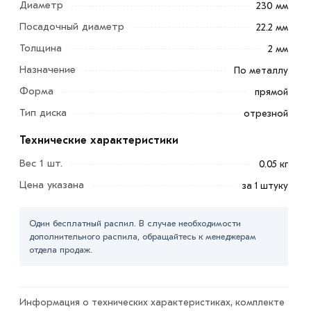
Диаметр
230 мм
Посадочный диаметр
22.2 мм
Толщина
2 мм
Назначение
По металлу
Форма
прямой
Тип диска
отрезной
Круг отрезной по металлу Луга 230х22х2 мм обычно
Технические характеристики
используется на болгарках с посадочным диаметром
Вес 1 шт.
0.05 кг
22,2 мм. При производстве главным материалом
Цена указана
за 1 штуку
служит , а рабочая часть из твердого сплава.
Данная идея положительно влияет на скорость и
Один бесплатный распил. В случае необходимости
качество реза. За счет компенсационных швов не
дополнительного распила, обращайтесь к менеджерам
позволяет деформироваться кругу.
отдела продаж.
Для приобретения данной позиции, кликните мышкой
«Добавить в корзину»
или нажмите на кнопку
Информация о технических характеристиках, комплекте