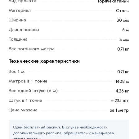
Вид проката
Горячекатаный
Материал
Сталь
Ширина
30 мм
Длина полосы
6 м
Толщина
3 мм
Вес погонного метра
0.71 кг
Полоса 30х3 мм является одним из наиболее часто
используемых материалов, который находит
Технические характеристики
применение во многих отраслях промышленности и
Вес 1 м.
0.71 кг
даже в быту. Разнообразие форм и изделий, которые
Метров в 1 тонне
можно изготовить из стали, поразит даже самого
1408 м
искушённого потребителя.
Вес одной штуки (6 м)
4.26 кг
Штук в 1 тонне
≈ 235 шт
Стальная шина изготавливаться она может путём
холодного или горячего проката, а также методом
Цена указана
за 1 метр
рубки готового стального листа, но большей
популярностью пользуется именно полоса
Один бесплатный распил. В случае необходимости
горячекатаная.
дополнительного распила, обращайтесь к менеджерам
отдела продаж.