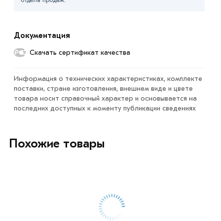
«Быстрый заказ»
. Также можете купить позвонив по
контактам указанным на сайте.
Документация
Условия доставки и цены на товар Полоса 60х6 мм из
Скачать сертификат качества
категории
Полоса металлическая
в интернет-магазине
МЕТАЛЛ-РС действительны в Москве и области. Наши
Информация о технических характеристиках, комплекте
профессиональные менеджеры обработают заказ и
поставки, стране изготовления, внешнем виде и цвете
свяжутся с Вами для согласования условий доставки
товара носит справочный характер и основывается на
или самовывоза.
последних доступных к моменту публикации сведениях
Данний товар от производителя сертифицирован,
соответствует всем стандартам качества. Возврат
Похожие товары
купленного товарa в течение 7 дней (наличие чека
обязательно).