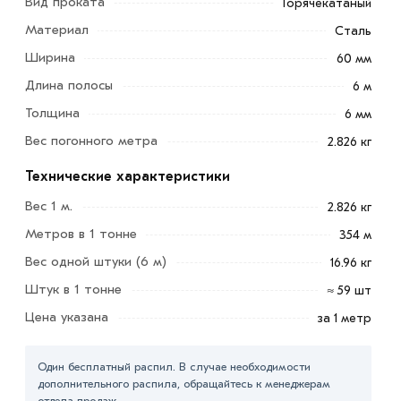
Вид проката
Горячекатаный
Материал
Сталь
Ширина
60 мм
Длина полосы
6 м
Толщина
6 мм
Вес погонного метра
2.826 кг
Полоса 60х6 мм широко используется в различных
отраслях промышленности. Она находит применение в
Технические характеристики
строительстве, машиностроении, производстве
Вес 1 м.
2.826 кг
металлических конструкций, автомобильной
Метров в 1 тонне
354 м
промышленности и других областях.
Вес одной штуки (6 м)
16.96 кг
Благодаря своей прочности, устойчивости к коррозии
Штук в 1 тонне
≈ 59 шт
и возможности легкой обработки, стальная полоса
60х4 мм является неотъемлемым компонентом в
Цена указана
за 1 метр
производстве различных металлических изделий.
Один бесплатный распил. В случае необходимости
Для приобретения данной позиции, кликните мышкой
дополнительного распила, обращайтесь к менеджерам
«Добавить в корзину»
или нажмите на кнопку
отдела продаж.