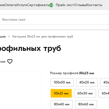
вка
Оплата
Услуги
Сертификаты
Прайс лист
Отзывы
Контакты
ушки
Заглушка 50х25 мм для профильных труб
рофильных труб
нные
Размер профиля:
50х25 мм
100х50 мм
40х20 мм
40х
50х25 мм
60х30 мм
60х
80х40 мм
80х60 мм