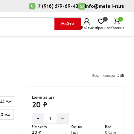
+7 (916) 579-69-43
info@metall-rs.ru
0
0
Найти
Войти
Избранное
Корзина
Код товара:
538
Цена за шт
25 мм
20 ₽
40 мм
-
+
На сумму
Кол-во
Вес
20 ₽
1 шт
0.05 кг