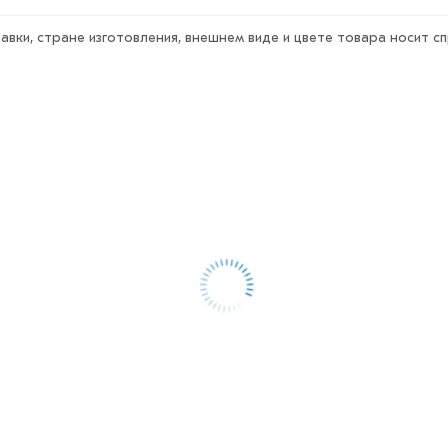
для профильных труб из категории
авки, стране изготовления, внешнем виде и цвете товара носит с
РС действительны в Москве и области.
и свяжутся с Вами для согласования
ветствует всем стандартам качества.
ека обязательно).