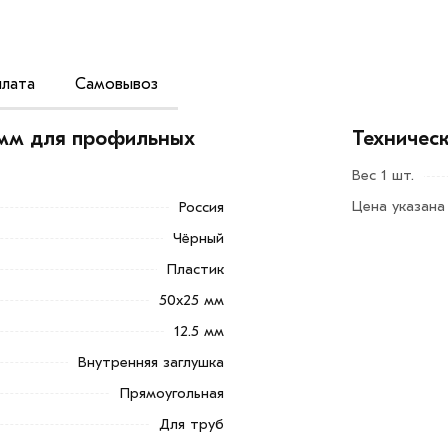
лата
Самовывоз
при изготовлении металлических заборов
концов поперечных элементов, таких как
 мм для профильных
Техничес
ментов.
Вес 1 шт.
Цена указана
Россия
ь и завершенный вид;
Чёрный
еждевременной коррозии, которая может
Пластик
50х25 мм
12.5 мм
Внутренняя заглушка
Прямоугольная
Добавить в корзину»
или нажмите на
Для труб
в по контактам указанным на сайте.