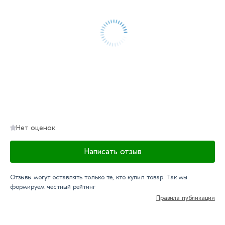
Условия доставки и цены на товар Заглушка 40х20 мм
для профильных труб из категории
Прямоугольные
заглушки
в интернет-магазине МЕТАЛЛ-РС
действительны в Москве и области. Наши
профессиональные менеджеры обработают заказ и
свяжутся с Вами для согласования условий доставки
или самовывоза.
Данний товар от производителя сертифицирован,
соответствует всем стандартам качества. Возврат
Нет оценок
купленного товарa в течение 7 дней (наличие чека
обязательно).
Написать отзыв
Отзывы могут оставлять только те, кто купил товар. Так мы
формируем честный рейтинг
Правила публикации