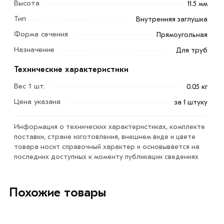
Высота
11.5 мм
Тип
Внутренняя заглушка
Форма сечения
Прямоугольная
Назначение
Для труб
Технические характеристики
Вес 1 шт.
0.05 кг
Пластиковая заглушка 40х20 мм для профильных труб
Цена указана
за 1 штуку
предназначена для защиты профтруб от коррозии и
загрязнений, также улучшает внешний вид заборных
Информация о технических характеристиках, комплекте
столбов и любых других конструкций.
поставки, стране изготовления, внешнем виде и цвете
товара носит справочный характер и основывается на
Благодаря наличию внутренних ребер жесткости
последних доступных к моменту публикации сведениях
данный элемент надежно фиксируется внутри трубы.
Для приобретения данной позиции, кликните мышкой
Похожие товары
«Добавить в корзину»
или нажмите на кнопку
«Быстрый заказ»
. Также можете купить позвонив по
контактам указанным на сайте.