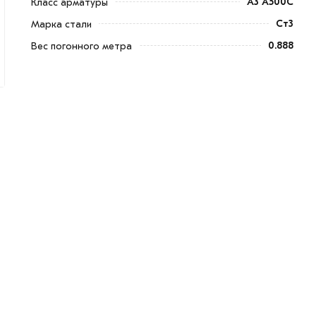
А3 А500С
Класс арматуры
Ст3
Марка стали
0.888
Вес погонного метра