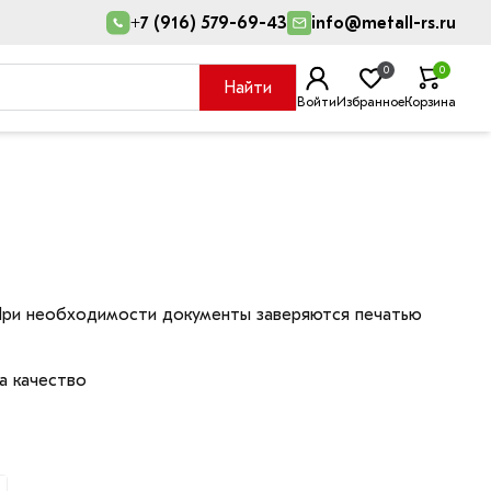
+7 (916) 579-69-43
info@metall-rs.ru
0
0
Найти
Войти
Избранное
Корзина
 При необходимости документы заверяются печатью
а качество