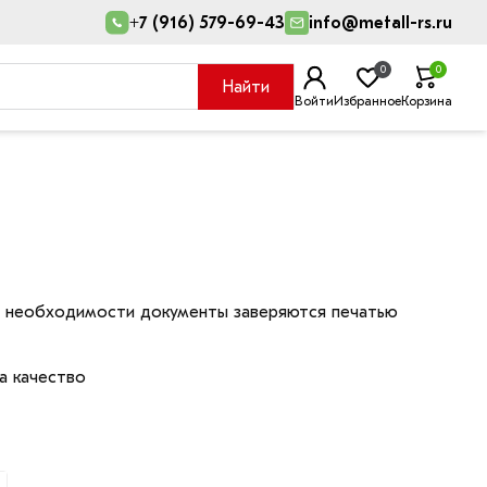
+7 (916) 579-69-43
info@metall-rs.ru
0
0
Найти
Войти
Избранное
Корзина
ри необходимости документы заверяются печатью
а качество