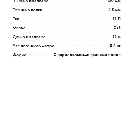
120 мм
Ширина швеллера
4.8 мм
Толщина полки
12 П
Тип
Ст3
Марка
12 м
Длина швеллера
10.4 кг
Вес погонного метра
С параллельными гранями полок
Форма