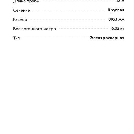
12 м
Длина трубы
Круглая
Сечение
89х3 мм
Размер
6.35 кг
Вес погонного метра
Электросварная
Тип