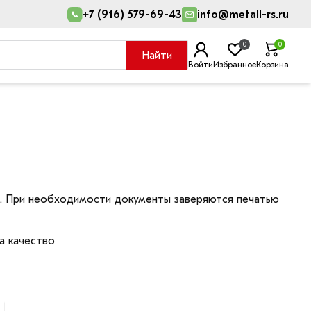
+7 (916) 579-69-43
info@metall-rs.ru
0
0
Найти
Войти
Избранное
Корзина
м. При необходимости документы заверяются печатью
а качество