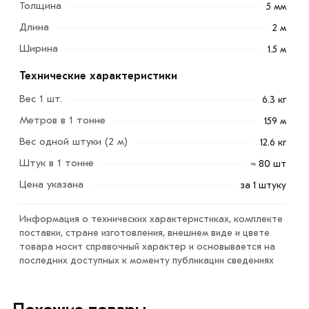
Толщина
5 мм
обустройства межэтажных поясов и кладочных
Длина
2 м
перемычек.
Ширина
1.5 м
С помощью сетки усиливают дверные и оконные
проёмы и любые части возводимых зданий,
Технические характеристики
подвергающиеся усиленной нагрузке в процессе
Вес 1 шт.
6.3 кг
эксплуатации.
Метров в 1 тонне
159 м
Для приобретения данной позиции, кликните мышкой
Вес одной штуки (2 м)
12.6 кг
«Добавить в корзину»
или нажмите на кнопку
Штук в 1 тонне
≈ 80 шт
«Быстрый заказ»
. Также можете купить позвонив по
Цена указана
за 1 штуку
контактам указанным на сайте.
Условия доставки и цены на товар Сетка сварная
Информация о технических характеристиках, комплекте
дорожная 1500х2000 мм (150х150х5 мм) из категории
поставки, стране изготовления, внешнем виде и цвете
товара носит справочный характер и основывается на
Сетка сварная в картах
в интернет-магазине МЕТАЛЛ-
последних доступных к моменту публикации сведениях
РС действительны в Москве и области. Наши
профессиональные менеджеры обработают заказ и
свяжутся с Вами для согласования условий доставки