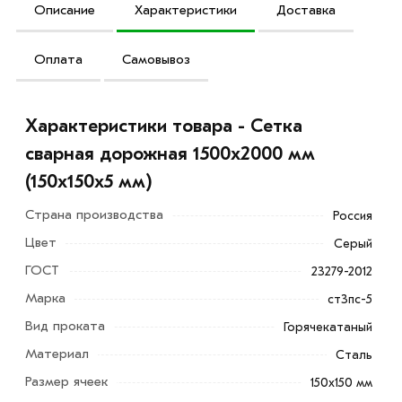
Описание
Характеристики
Доставка
Оплата
Самовывоз
Характеристики товара - Сетка
сварная дорожная 1500х2000 мм
(150х150х5 мм)
Страна производства
Россия
Цвет
Серый
ГОСТ
23279-2012
Марка
ст3пс-5
Вид проката
Горячекатаный
Сетка сварная дорожная 1500х2000 мм (150х150х5 мм)
Материал
Сталь
применяется на строительных объектах для укрепления
Размер ячеек
150х150 мм
бетонных оснований зданий, при заливке полов, для