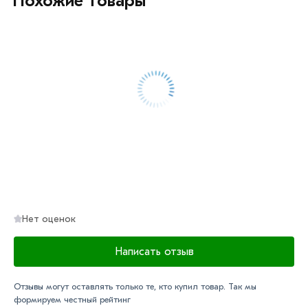
Похожие товары
или самовывоза.
Данний товар от производителя сертифицирован,
соответствует всем стандартам качества. Возврат
купленного товарa в течение 7 дней (наличие чека
обязательно).
Нет оценок
Написать отзыв
Отзывы могут оставлять только те, кто купил товар. Так мы
формируем честный рейтинг