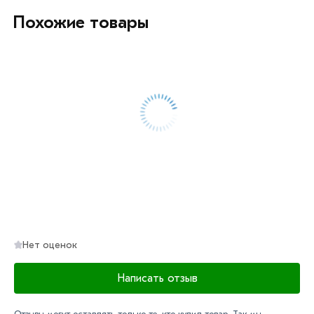
или самовывоза.
Похожие товары
Данний товар от производителя сертифицирован,
соответствует всем стандартам качества. Возврат
купленного товарa в течение 7 дней (наличие чека
обязательно).
Нет оценок
Написать отзыв
Отзывы могут оставлять только те, кто купил товар. Так мы