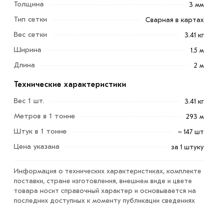
Толщина
3 мм
широко используется в строительном секторе для
производства строительных работ по заливке
Тип сетки
Сварная в картах
фундаментов, выравнивания полов, кирпичной кладки.
Вес сетки
3.41 кг
Ширина
Данное металлоизделие производится путем
1.5 м
сваривания прутков из проволоки ВР-1 или стальной
Длина
2 м
низкоуглеродистов проволоки обычного качества.
Технические характеристики
Для приобретения данной позиции, кликните мышкой
Вес 1 шт.
3.41 кг
«Добавить в корзину»
или нажмите на кнопку
Метров в 1 тонне
293 м
«Быстрый заказ»
. Также можете купить позвонив по
Штук в 1 тонне
контактам указанным на сайте.
≈ 147 шт
Цена указана
за 1 штуку
Условия доставки и цены на товар Сетка сварная в
картах 1500х2000 мм (100х100х3 мм) из категории
Информация о технических характеристиках, комплекте
Сетка сварная в картах
в интернет-магазине МЕТАЛЛ-
поставки, стране изготовления, внешнем виде и цвете
РС действительны в Москве и области. Наши
товара носит справочный характер и основывается на
профессиональные менеджеры обработают заказ и
последних доступных к моменту публикации сведениях
свяжутся с Вами для согласования условий доставки