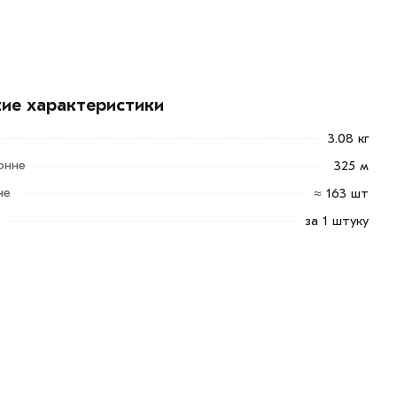
кие характеристики
3.08 кг
онне
325 м
не
≈ 163 шт
за 1 штуку