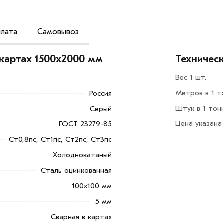
лата
Самовывоз
 это усиленное сварное полотно, широко
гоустройстве.
 картах 1500х2000 мм
Техничес
5 мм методом точечной сварки. Это
Вес 1 шт.
ания каркасов, ограждений и других
Метров в 1 т
Россия
Штук в 1 тон
Серый
Добавить в корзину»
или нажмите на
Цена указана
ГОСТ 23279-85
в по контактам указанным на сайте.
Ст0,8пс, Ст1пс, Ст2пс, Ст3пс
ах 1500х2000 мм (100х100х5 мм) из
Холоднокатаный
 МЕТАЛЛ-РС действительны в Москве и
Сталь оцинкованная
ют заказ и свяжутся с Вами для
100х100 мм
5 мм
ветствует всем стандартам качества.
Сварная в картах
ека обязательно).