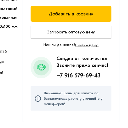
окатаный
Добавить в корзину
кованная
0х100 мм
Запросить оптовую цену
Нашли дешевле?
Снизим цену!
8.26
Скидки от количества
ым
Звоните прямо сейчас!
ей
+7 916 579-69-43
Внимание!
Цены для оплаты по
безналичному расчету уточняйте у
менеджеров!