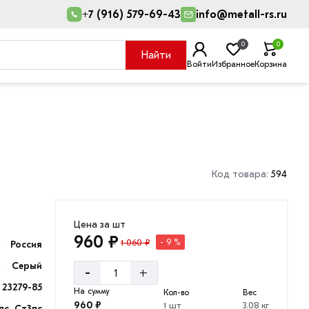
+7 (916) 579-69-43
info@metall-rs.ru
0
0
Найти
Войти
Избранное
Корзина
Код товара:
594
Цена за шт
960 ₽
1 060 ₽
- 9 %
Россия
Серый
-
+
23279-85
На сумму
Кол-во
Вес
960 ₽
1 шт
3.08 кг
пс, Ст3пс