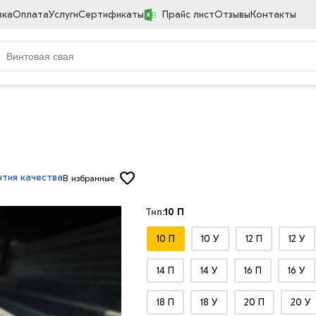
вка
Оплата
Услуги
Сертификаты
Прайс лист
Отзывы
Контакты
нтия качества
В избранные
Тип:
10 П
10 П
10 У
12 П
12 У
14 П
14 У
16 П
16 У
18 П
18 У
20 П
20 У