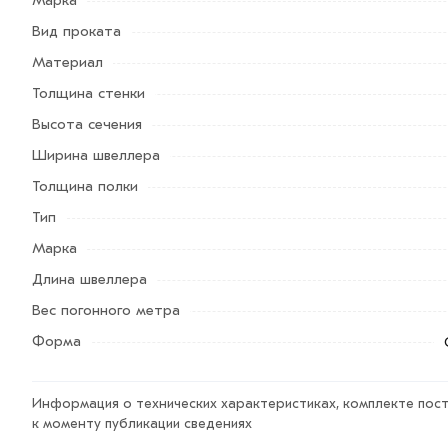
кнопку
«Быстрый заказ»
. Также можете купить позвони
Вид проката
Условия доставки и цены на товар Швеллер 10 П из ка
Материал
магазине МЕТАЛЛ-РС действительны в Москве и обла
Толщина стенки
обработают заказ и свяжутся с Вами для согласования 
Высота сечения
Данний товар от производителя сертифицирован, соот
Ширина швеллера
Возврат купленного товарa в течение 7 дней (наличие ч
Толщина полки
Тип
Марка
Длина швеллера
Вес погонного метра
Форма
Информация о технических характеристиках, комплекте пост
к моменту публикации сведениях