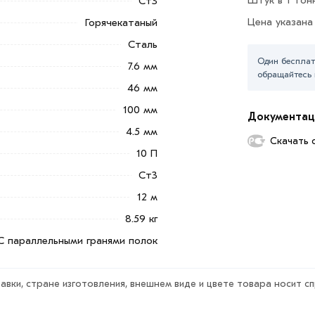
Ст3
в по контактам указанным на сайте.
Цена указана
Горячекатаный
тегории
Швеллер стальной
в интернет-
Сталь
сти. Наши профессиональные менеджеры
Один бесплат
7.6 мм
условий доставки или самовывоза.
обращайтесь 
46 мм
ветствует всем стандартам качества.
100 мм
ека обязательно).
Документац
4.5 мм
Скачать 
10 П
Ст3
12 м
8.59 кг
С параллельными гранями полок
авки, стране изготовления, внешнем виде и цвете товара носит с