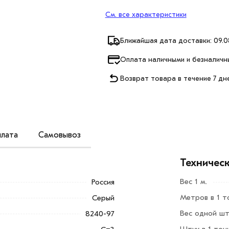
См. все характеристики
Ближайшая дата доставки: 09.0
Оплата наличными и безналичн
Возврат товара в течение 7 дн
лата
Самовывоз
нями полок, изготовляют длиной 6 м,
Техничес
ты; большепролетные фермы; колонны;
Вес 1 м.
Россия
омышленность); поддерживающие консоли;
Метров в 1 т
Серый
нтовых ограждениях; пандусы.
Вес одной шт
8240-97
Добавить в корзину»
или нажмите на
Штук в 1 тон