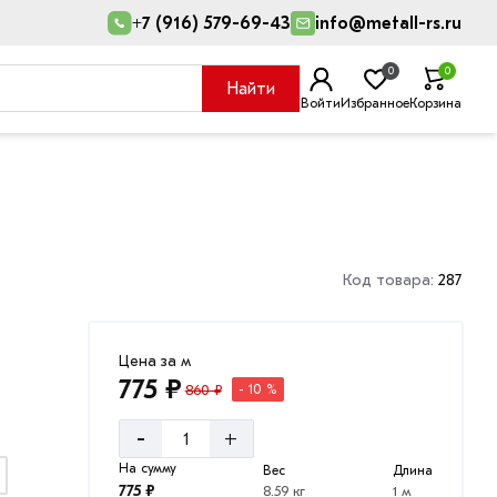
+7 (916) 579-69-43
info@metall-rs.ru
0
0
Найти
Войти
Избранное
Корзина
Код товара:
287
Цена за м
775 ₽
860 ₽
- 10 %
-
+
На сумму
Вес
Длина
775 ₽
8.59 кг
1 м