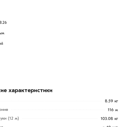
8.26
ым
ей
кие характеристики
8.59 кг
онне
116 м
уки (12 м)
103.08 кг
не