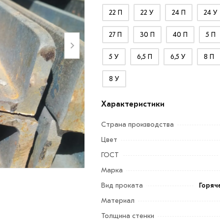
22 П
22 У
24 П
24 У
27 П
30 П
40 П
5 П
5 У
6,5 П
6,5 У
8 П
8 У
Характеристики
Страна производства
Цвет
ГОСТ
Марка
Вид проката
Горяч
Материал
Толщина стенки