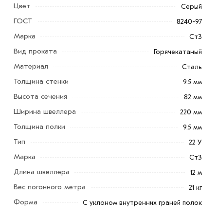
Цвет
Серый
ГОСТ
8240-97
Марка
Ст3
Вид проката
Горячекатаный
Материал
Сталь
Толщина стенки
9.5 мм
Высота сечения
82 мм
Ширина швеллера
220 мм
Толщина полки
9.5 мм
Тип
22 У
Марка
Ст3
Длина швеллера
12 м
Вес погонного метра
21 кг
Швеллер 22 У имеет вид буквы «П», и именно
Форма
С уклоном внутренних граней полок
благодаря такой форме данный товар может