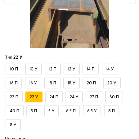
Тип:
22 У
10 П
10 У
12 П
12 У
14 П
14 У
16 П
16 У
18 П
18 У
20 П
20 У
22 П
22 У
24 П
24 У
27 П
30 П
40 П
5 П
5 У
6,5 П
6,5 У
8 П
8 У
Цена за м