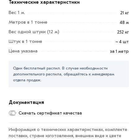
выдерживать максимальные нагрузки.
Технические характеристики
Вес 1 м.
21 кг
Чаще всего применяется при внутреннем укреплении
конструкций сооружений, востребован в машинном
Метров в 1 тонне
48 м
строении, при возведении мостов и прочих несущих
Вес одной штуки (12 м)
252 кг
конструкций.
Штук в 1 тонне
≈ 4 шт
Преимущества:
Цена указана
за 1 метр
равномерное распределение нагрузки;
Один бесплатный распил. В случае необходимости
дополнительного распила, обращайтесь к менеджерам
лёгкость в монтаже и сварке за счёт точной
отдела продаж.
геометрии;
лниверсальность в применении для различных типов
Документация
конструкций.
Скачать сертификат качества
Для приобретения данной позиции, кликните мышкой
«Добавить в корзину»
или нажмите на кнопку
Информация о технических характеристиках, комплекте
«Быстрый заказ»
. Также можете купить позвонив по
поставки, стране изготовления, внешнем виде и цвете