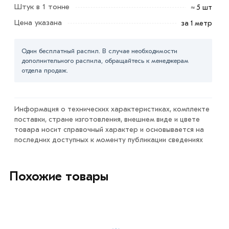
Штук в 1 тонне
≈ 5 шт
Условия доставки и цены на товар Труба ЭСВ
Цена указана
за 1 метр
оцинкованная 159х4.5 мм из категории
Труба круглая
оцинкованная
в интернет-магазине МЕТАЛЛ-РС
Один бесплатный распил. В случае необходимости
действительны в Москве и области. Наши
дополнительного распила, обращайтесь к менеджерам
профессиональные менеджеры обработают заказ и
отдела продаж.
свяжутся с Вами для согласования условий доставки
или самовывоза.
Информация о технических характеристиках, комплекте
Данний товар от производителя сертифицирован,
поставки, стране изготовления, внешнем виде и цвете
соответствует всем стандартам качества. Возврат
товара носит справочный характер и основывается на
купленного товарa в течение 7 дней (наличие чека
последних доступных к моменту публикации сведениях
обязательно).
Похожие товары