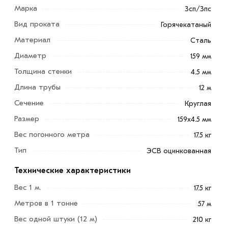
Марка
3сп/3пс
Вид проката
Горячекатаный
Материал
Сталь
Труба ЭСВ оцинкованная 159х4.5 мм является основой
Диаметр
159 мм
коммунальных сетей и большинства строительных
Толщина стенки
4.5 мм
работ. Произведенная из сортовой стали несколькими
Длина трубы
12 м
способами.
Сечение
Круглая
Может использоваться в наиболее ответственных
Размер
159х4.5 мм
участках трубопроводов и конструкций. Является
Вес погонного метра
17.5 кг
классикой при проведении общестроительных и
Тип
коммунальных работ. Слой цинка, не дает трубе
ЭСВ оцинкованная
ржаветь и увеличивает срок службы в несколько раз.
Технические характеристики
Для приобретения данной позиции, кликните мышкой
Вес 1 м.
17.5 кг
«Добавить в корзину»
или нажмите на кнопку
Метров в 1 тонне
57 м
«Быстрый заказ»
. Также можете купить позвонив по
Вес одной штуки (12 м)
210 кг
контактам указанным на сайте.