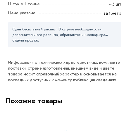
действительны в Москве и области. Наши
Штук в 1 тонне
≈ 5 шт
профессиональные менеджеры обработают заказ и
Цена указана
за 1 метр
свяжутся с Вами для согласования условий доставки
или самовывоза.
Один бесплатный распил. В случае необходимости
дополнительного распила, обращайтесь к менеджерам
Данний товар от производителя сертифицирован,
отдела продаж.
соответствует всем стандартам качества. Возврат
купленного товарa в течение 7 дней (наличие чека
обязательно).
Информация о технических характеристиках, комплекте
поставки, стране изготовления, внешнем виде и цвете
товара носит справочный характер и основывается на
последних доступных к моменту публикации сведениях
Похожие товары