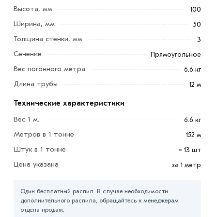
распространенных разновидностей металлопроката.
Высота, мм
100
Особенность изготовления профтрубы - применение
Ширина, мм
50
только углеродистых сталей с низким содержанием
Толщина стенки, мм
3
легирующих элементов.
Сечение
Прямоугольное
Прямоугольное сечение обеспечивает им повышенную
Вес погонного метра
6.6 кг
прочность, по этой причине такие изделия, наравне с
Длина трубы
швеллерами, балками и уголками, востребованы в роли
12 м
несущих деталей разных металлических конструкций
Технические характеристики
(ограждений, теплиц, навесов).
Вес 1 м.
6.6 кг
Для приобретения данной позиции, кликните мышкой
Метров в 1 тонне
152 м
«Добавить в корзину»
или нажмите на кнопку
Штук в 1 тонне
≈ 13 шт
«Быстрый заказ»
. Также можете купить позвонив по
контактам указанным на сайте.
Цена указана
за 1 метр
Условия доставки и цены на товар Труба профильная
Один бесплатный распил. В случае необходимости
100х50х3 мм из категории
Труба прямоугольная
в
дополнительного распила, обращайтесь к менеджерам
интернет-магазине МЕТАЛЛ-РС действительны в
отдела продаж.