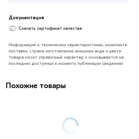
Москве и области. Наши профессиональные
менеджеры обработают заказ и свяжутся с Вами для
согласования условий доставки или самовывоза.
Документация
Скачать сертификат качества
Данний товар от производителя сертифицирован,
соответствует всем стандартам качества. Возврат
Информация о технических характеристиках, комплекте
купленного товарa в течение 7 дней (наличие чека
поставки, стране изготовления, внешнем виде и цвете
обязательно).
товара носит справочный характер и основывается на
последних доступных к моменту публикации сведениях
Похожие товары