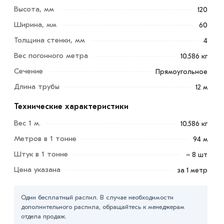
Высота, мм
120
Ширина, мм
60
Толщина стенки, мм
4
Труба профильная 120х60х4 мм идеально подходит
Вес погонного метра
для использования в строительстве крупных
10.586 кг
металлоконструкций, элементов инфраструктуры, а
Сечение
Прямоугольное
также в качестве основы для тяжелого оборудования
Длина трубы
12 м
и машин.
Технические характеристики
Преимущества:
Вес 1 м.
10.586 кг
Превосходная несущая способность и стабильность.
Метров в 1 тонне
94 м
Долговечность и устойчивость к износу.
Штук в 1 тонне
≈ 8 шт
Цена указана
за 1 метр
Универсальность применения в различных
инженерных и строительных проектах.
Один бесплатный распил. В случае необходимости
дополнительного распила, обращайтесь к менеджерам
Для приобретения данной позиции, кликните мышкой
отдела продаж.
«Добавить в корзину»
или нажмите на кнопку