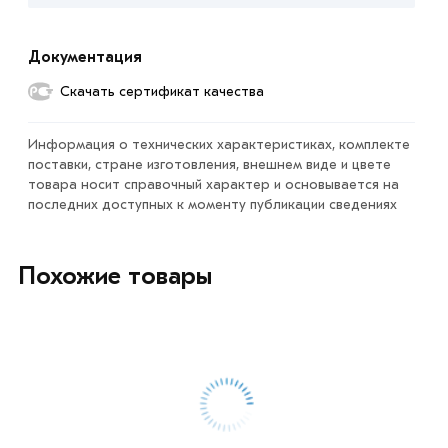
«Быстрый заказ»
. Также можете купить позвонив по
контактам указанным на сайте.
Документация
Условия доставки и цены на товар Труба профильная
Скачать сертификат качества
120х60х4 мм из категории
Труба прямоугольная
в
интернет-магазине МЕТАЛЛ-РС действительны в
Информация о технических характеристиках, комплекте
Москве и области. Наши профессиональные
поставки, стране изготовления, внешнем виде и цвете
менеджеры обработают заказ и свяжутся с Вами для
товара носит справочный характер и основывается на
последних доступных к моменту публикации сведениях
согласования условий доставки или самовывоза.
Данний товар от производителя сертифицирован,
Похожие товары
соответствует всем стандартам качества. Возврат
купленного товарa в течение 7 дней (наличие чека
обязательно).