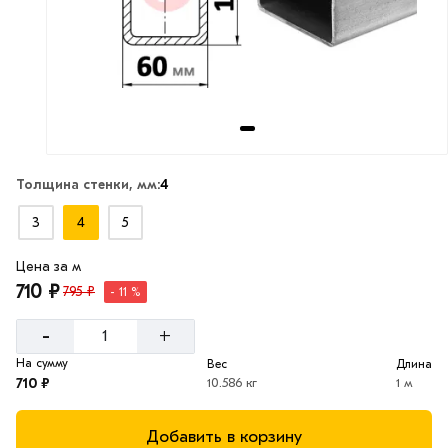
Толщина стенки, мм:
4
3
4
5
Цена за м
710 ₽
795 ₽
- 11 %
-
+
На сумму
Вес
Длина
710 ₽
10.586 кг
1 м
Добавить в корзину