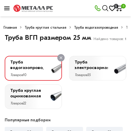
×
0
0
Фильтры
Главная
Труба круглая стальная
Труба водогазопроводная
Тр
Со
скидкой
Труба ВГП размером 25 мм
Найдено товаров:
1
Труба
Труба
Цена
водогазопроводная
электросварная
руб.
Товаров
10
Товаров
35
—
Труба круглая
оцинкованная
Товаров
22
Диаметр
Популярные подборки
25
мм