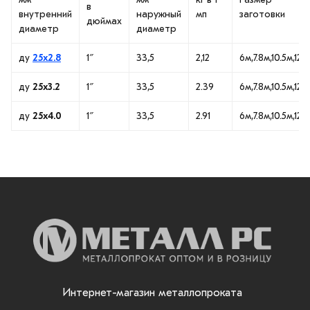
в
внутренний
наружный
мп
заготовки
дюймах
диаметр
диаметр
ду
25х2.8
1″
33,5
2,12
6м,7.8м,10.5м,12м
ду
25х3.2
1″
33,5
2.39
6м,7.8м,10.5м,12м
ду
25х4.0
1″
33,5
2.91
6м,7.8м,10.5м,12м
Интернет-магазин металлопроката