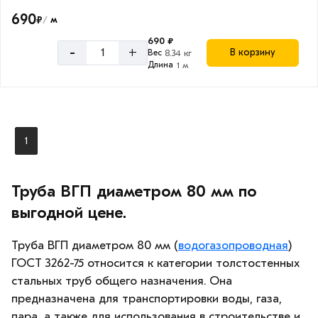
690
₽
м
/
690 ₽
-
+
В корзину
Вес
8.34 кг
Длина
1 м
1
Труба ВГП диаметром 80 мм по
выгодной цене.
Труба ВГП диаметром 80 мм (
водогазопроводная
)
ГОСТ 3262-75 относится к категории толстостенных
стальных труб общего назначения. Она
предназначена для транспортировки воды, газа,
пара, а также для использования в строительстве и