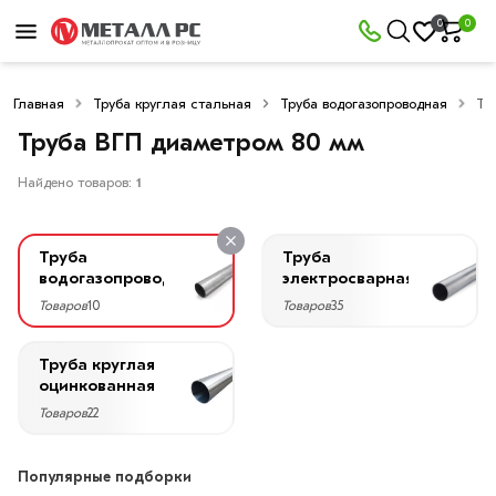
×
0
0
Фильтры
Главная
Труба круглая стальная
Труба водогазопроводная
Тр
Со
скидкой
Труба ВГП диаметром 80 мм
Найдено товаров:
1
Цена
Труба
Труба
руб.
водогазопроводная
электросварная
Товаров
10
Товаров
35
—
Труба круглая
оцинкованная
Товаров
22
Диаметр
80
Популярные подборки
мм