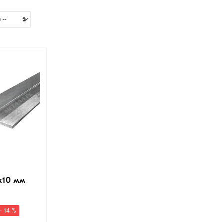
х10 мм
- 14 %