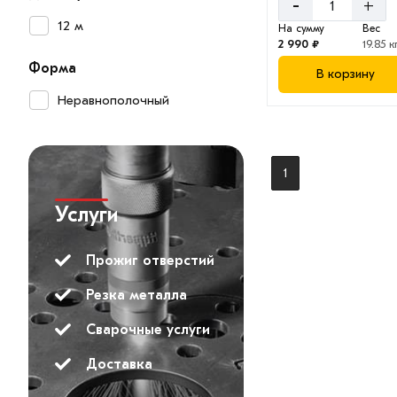
-
+
12 м
На сумму
Вес
2 990 ₽
19.85 к
Форма
В корзину
Неравнополочный
1
Услуги
Прожиг отверстий
Резка металла
Сварочные услуги
Доставка