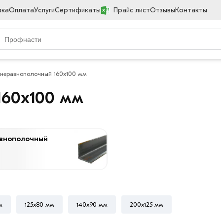
вка
Оплата
Услуги
Сертификаты
Прайс лист
Отзывы
Контакты
 неравнополочный 160х100 мм
160х100 мм
авнополочный
м
125х80 мм
140х90 мм
200х125 мм