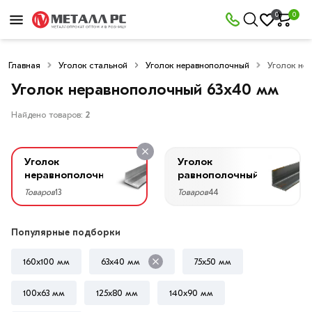
×
0
0
Фильтры
Главная
Уголок стальной
Уголок неравнополочный
Уголок не
Со
скидкой
Уголок неравнополочный 63х40 мм
Найдено товаров:
2
Цена
Уголок
Уголок
руб.
неравнополочный
равнополочный
Товаров
13
Товаров
44
—
Популярные подборки
160х100 мм
63х40 мм
75х50 мм
Ширина
40
100х63 мм
125х80 мм
140х90 мм
мм