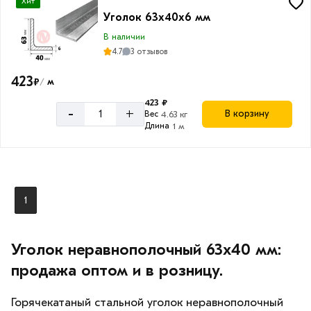
Хит
Уголок 63х40х6 мм
Длина
уголка
В наличии
4.7
3 отзывов
12
м
423
₽
м
/
423 ₽
-
+
В корзину
Вес
4.63 кг
Длина
1 м
Форма
Неравнополочный
1
Уголок неравнополочный 63х40 мм:
продажа оптом и в розницу.
Горячекатаный стальной уголок неравнополочный